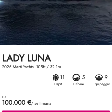
LADY LUNA
2025
Marti Yachts
105ft
/
32.1m
11
5
9
Ospiti
Cabine
Equipaggio
Da
100.000 €
/ settimana