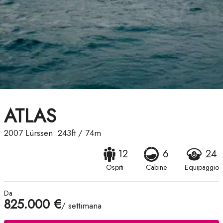
ATLAS
2007
Lürssen
243ft
/
74m
12
6
24
Ospiti
Cabine
Equipaggio
Da
825.000 €
/ settimana