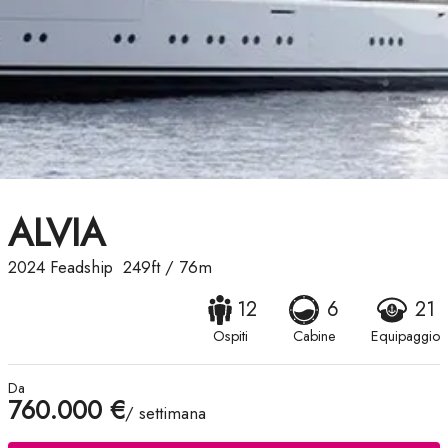
ALVIA
2024
Feadship
249ft
/
76m
12
6
21
Ospiti
Cabine
Equipaggio
Da
760.000 €
/ settimana