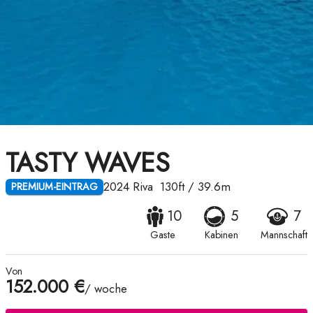
TASTY WAVES
2024
Riva
130ft
/
39.6m
PREMIUM-EINTRAG
10
5
7
Gaste
Kabinen
Mannschaft
Von
152.000 €
/ woche